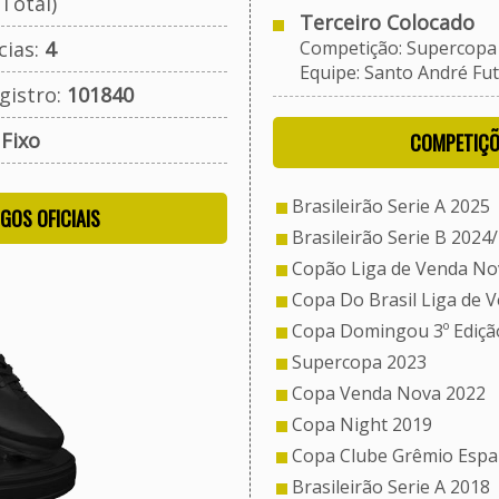
Total)
Terceiro Colocado
cias:
4
Competição: Supercopa
Equipe: Santo André Fut
gistro:
101840
:
Fixo
COMPETIÇÕ
Brasileirão Serie A 2025
OGOS OFICIAIS
Brasileirão Serie B 2024
Copão Liga de Venda No
Copa Do Brasil Liga de 
Copa Domingou 3º Ediçã
Supercopa 2023
Copa Venda Nova 2022
Copa Night 2019
Copa Clube Grêmio Espan
Brasileirão Serie A 2018