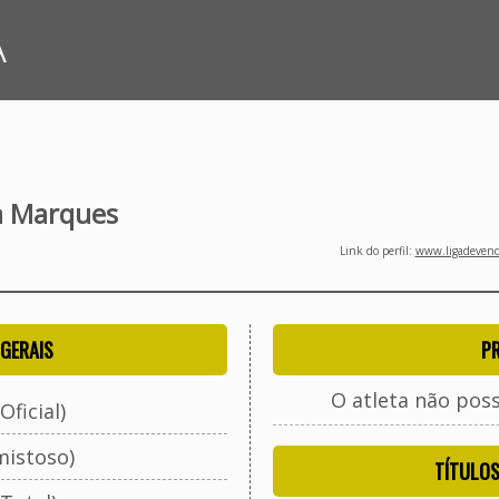
A
a Marques
Link do perfil:
www.ligadevenda
GERAIS
P
O atleta não pos
Oficial)
mistoso)
TÍTULO