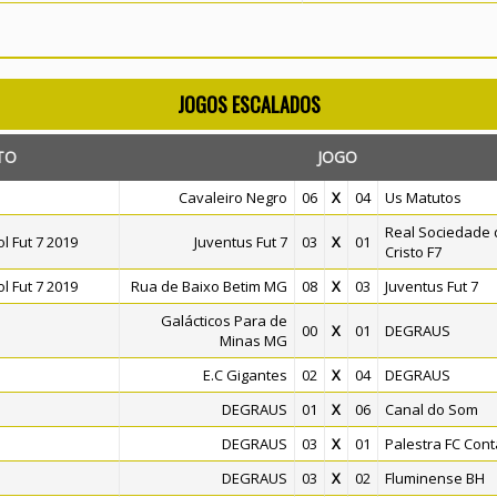
JOGOS ESCALADOS
TO
JOGO
Cavaleiro Negro
06
X
04
Us Matutos
Real Sociedade 
 Fut 7 2019
Juventus Fut 7
03
X
01
Cristo F7
 Fut 7 2019
Rua de Baixo Betim MG
08
X
03
Juventus Fut 7
Galácticos Para de
00
X
01
DEGRAUS
Minas MG
E.C Gigantes
02
X
04
DEGRAUS
DEGRAUS
01
X
06
Canal do Som
DEGRAUS
03
X
01
Palestra FC Con
DEGRAUS
03
X
02
Fluminense BH