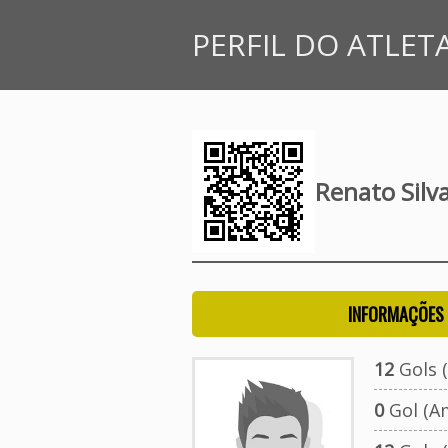
PERFIL DO ATLET
Renato Silv
INFORMAÇÕES 
12
Gols (
0
Gol (A