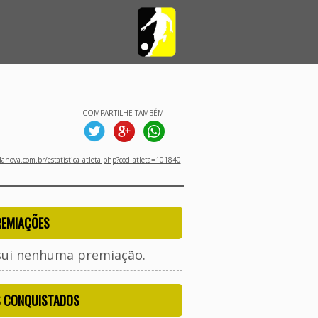
COMPARTILHE TAMBÉM!
nova.com.br/estatistica_atleta.php?cod_atleta=101840
REMIAÇÕES
sui nenhuma premiação.
S CONQUISTADOS