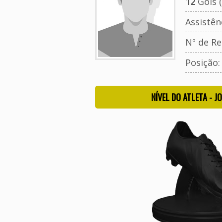
12
Gols (
Assistên
Nº de Re
Posição
NÍVEL DO ATLETA - J