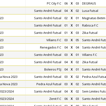
PC City F.C
06
X
03
DEGRAUS
Santo André Futsal
04
X
02
Lusa Futsal
023
Santo André Futsal
02
X
01
Magnatas Betim
Santo André Futsal
01
X
01
Rabisca F.C
023
Santo André Futsal
01
X
03
Zika Futsal
023
Villains F.C
03
X
05
Santo André Fut
023
Renegados F.C
04
X
04
Santo André Fut
023
Santo André Futsal
03
X
01
Villains F.C
023
Santo André Futsal
04
X
02
Zika Futsal
023
Boleiros PSJ
04
X
01
Santo André Fut
da Nova 2023
Santo André Futsal
03
X
02
Pedra Azul Futsa
da Nova 2023
Pedra Azul Futsal
03
X
02
Santo André Fut
2023/2024
Santo André Futsal
04
X
02
Sem Limites Futs
2023/2024
Zenit F.C
06
X
03
Santo André Fut