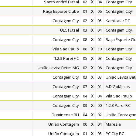
Santo André Futsal
02
X
04
Contagem City
Raça Esporte Clube
01
X
06
Contagem City
Contagem City
02
X
05
Kamikase F.C
ULC Futsal
03
X
04
Contagem City
Contagem City
08
X
02
Raça Esporte Cl
Vila São Paulo
06
X
10
Contagem City
1.2.3 Parei F.C
05
X
03
Contagem City
União Levita Betim MG
02
X
06
Contagem City
Contagem City
03
X
03
União Levita Be
Contagem City
07
X
01
A.D Goláticos
Contagem City
04
X
04
Vila São Paulo
Contagem City
03
X
00
1.2.3 Parei F.C
Fluminense BH
04
X
02
União Contage
União Contagem
00
X
04
Maresia
União Contagem
01
X
05
PC City F.C