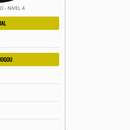
 - NíVEL 4
UAL
 JOGOU