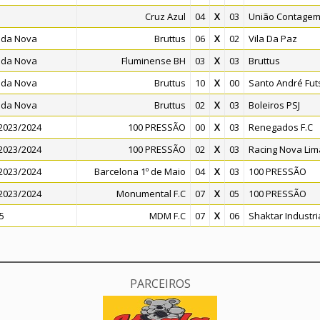
Cruz Azul
04
X
03
União Contage
nda Nova
Bruttus
06
X
02
Vila Da Paz
nda Nova
Fluminense BH
03
X
03
Bruttus
nda Nova
Bruttus
10
X
00
Santo André Fut
nda Nova
Bruttus
02
X
03
Boleiros PSJ
2023/2024
100 PRESSÃO
00
X
03
Renegados F.C
2023/2024
100 PRESSÃO
02
X
03
Racing Nova Li
2023/2024
Barcelona 1º de Maio
04
X
03
100 PRESSÃO
2023/2024
Monumental F.C
07
X
05
100 PRESSÃO
5
MDM F.C
07
X
06
Shaktar Industri
PARCEIROS