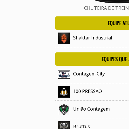
CHUTEIRA DE TREINO
EQUIPE AT
Shaktar Industrial
EQUIPES QUE
Contagem City
100 PRESSÃO
União Contagem
Bruttus