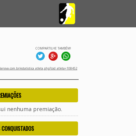
COMPARTILHE TAMBÉM!
nova.com.br/estatistica_atleta.php?cod_atleta=108452
REMIAÇÕES
sui nenhuma premiação.
S CONQUISTADOS