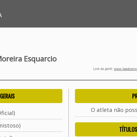
A
Moreira Esquarcio
Link do perfil:
www.ligadevenda
GERAIS
P
O atleta não pos
ficial)
mistoso)
TÍTULO