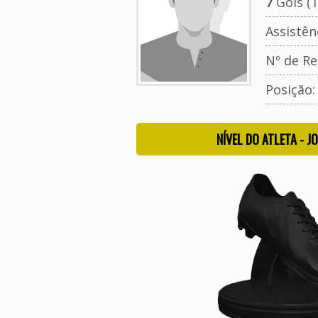
7
Gols (T
Assistên
Nº de Re
Posição
NÍVEL DO ATLETA - J