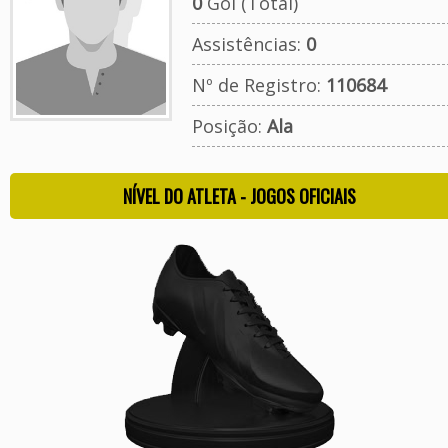
0
Gol (Total)
Assistências:
0
Nº de Registro:
110684
Posição:
Ala
NÍVEL DO ATLETA - JOGOS OFICIAIS