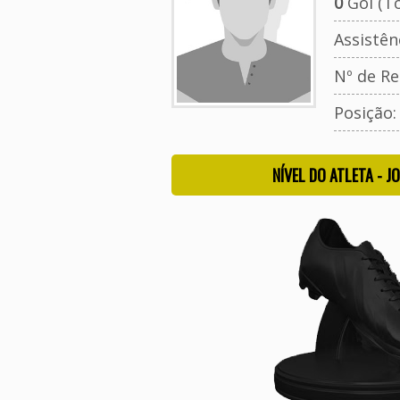
0
Gol (To
Assistên
Nº de Re
Posição
NÍVEL DO ATLETA - J