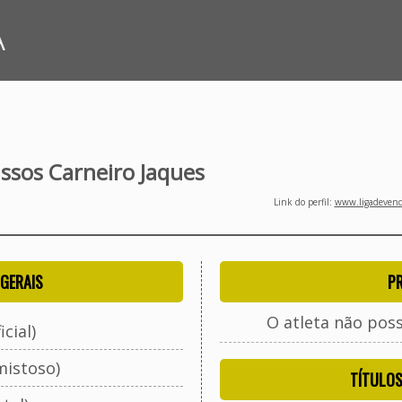
A
assos Carneiro Jaques
Link do perfil:
www.ligadevenda
GERAIS
P
O atleta não pos
cial)
mistoso)
TÍTULO