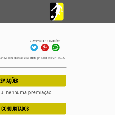
COMPARTILHE TAMBÉM!
nova.com.br/estatistica_atleta.php?cod_atleta=115027
REMIAÇÕES
sui nenhuma premiação.
S CONQUISTADOS