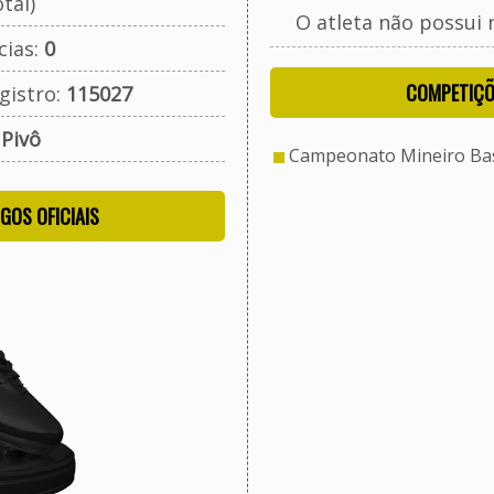
tal)
O atleta não possui 
cias:
0
COMPETIÇÕ
gistro:
115027
:
Pivô
Campeonato Mineiro Bas
OGOS OFICIAIS