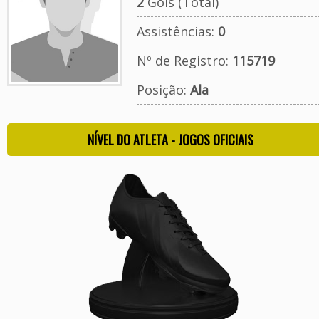
2
Gols (Total)
Assistências:
0
Nº de Registro:
115719
Posição:
Ala
NÍVEL DO ATLETA - JOGOS OFICIAIS