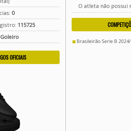
tal)
O atleta não possui 
cias:
0
COMPETIÇÕ
gistro:
115725
:
Goleiro
Brasileirão Serie B 2024
OGOS OFICIAIS