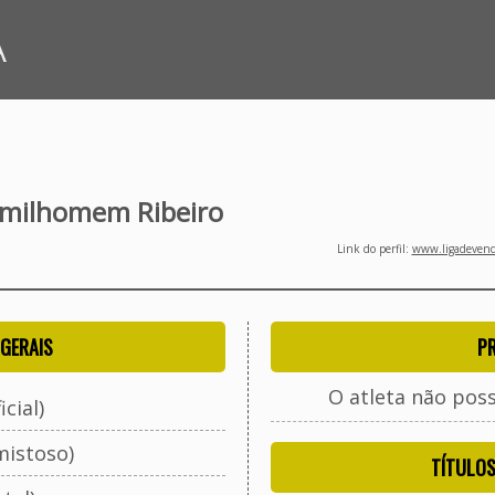
A
 milhomem Ribeiro
Link do perfil:
www.ligadevenda
GERAIS
P
O atleta não pos
cial)
mistoso)
TÍTULO