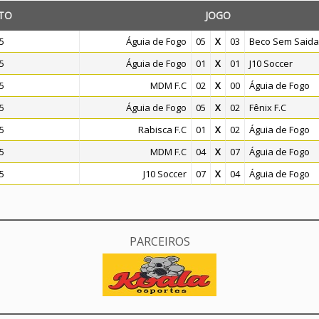
TO
JOGO
5
Águia de Fogo
05
X
03
Beco Sem Saida
5
Águia de Fogo
01
X
01
J10 Soccer
5
MDM F.C
02
X
00
Águia de Fogo
5
Águia de Fogo
05
X
02
Fênix F.C
5
Rabisca F.C
01
X
02
Águia de Fogo
5
MDM F.C
04
X
07
Águia de Fogo
5
J10 Soccer
07
X
04
Águia de Fogo
PARCEIROS