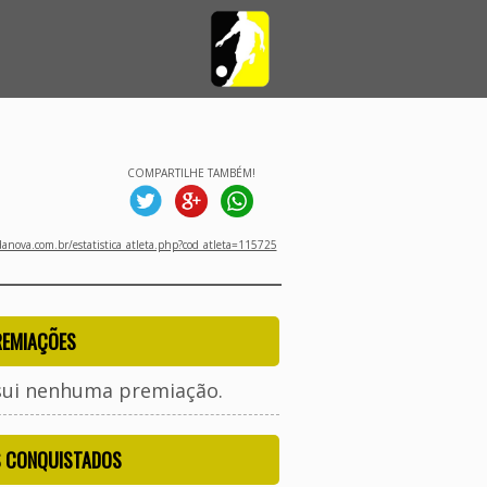
COMPARTILHE TAMBÉM!
nova.com.br/estatistica_atleta.php?cod_atleta=115725
REMIAÇÕES
sui nenhuma premiação.
S CONQUISTADOS