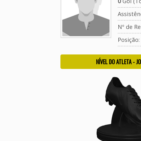
0
Gol (To
Assistên
Nº de Re
Posição
NÍVEL DO ATLETA - J