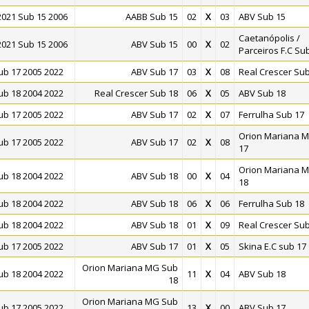
021 Sub 15 2006
AABB Sub 15
02
X
03
ABV Sub 15
Caetanópolis /
021 Sub 15 2006
ABV Sub 15
00
X
02
Parceiros F.C Su
b 17 2005 2022
ABV Sub 17
03
X
08
Real Crescer Sub
b 18 2004 2022
Real Crescer Sub 18
06
X
05
ABV Sub 18
b 17 2005 2022
ABV Sub 17
02
X
07
Ferrulha Sub 17
Orion Mariana 
b 17 2005 2022
ABV Sub 17
02
X
08
17
Orion Mariana 
b 18 2004 2022
ABV Sub 18
00
X
04
18
b 18 2004 2022
ABV Sub 18
06
X
06
Ferrulha Sub 18
b 18 2004 2022
ABV Sub 18
01
X
09
Real Crescer Sub
b 17 2005 2022
ABV Sub 17
01
X
05
Skina E.C sub 17
Orion Mariana MG Sub
b 18 2004 2022
11
X
04
ABV Sub 18
18
Orion Mariana MG Sub
b 17 2005 2022
13
X
00
ABV Sub 17