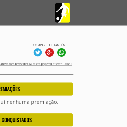
COMPARTILHE TAMBÉM!
nova.com.br/estatistica_atleta.php?cod_atleta=106842
REMIAÇÕES
sui nenhuma premiação.
S CONQUISTADOS