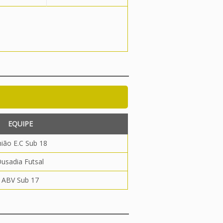
EQUIPE
ião E.C Sub 18
usadia Futsal
ABV Sub 17