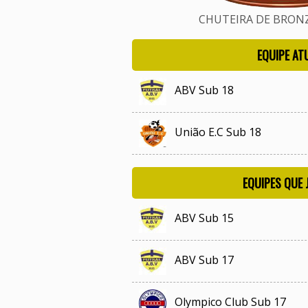
CHUTEIRA DE BRONZE
EQUIPE AT
ABV Sub 18
União E.C Sub 18
EQUIPES QUE
ABV Sub 15
ABV Sub 17
Olympico Club Sub 17