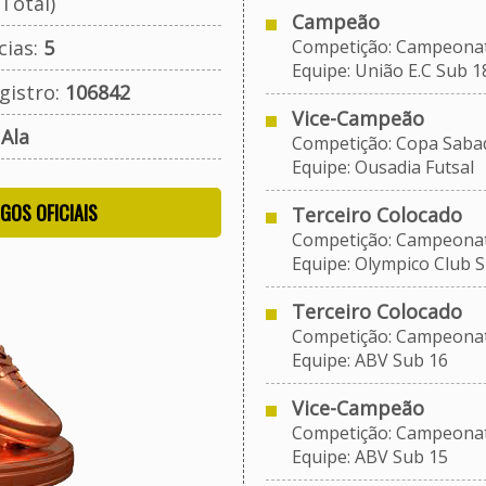
Total)
Campeão
cias:
5
Competição: Campeonato 
Equipe: União E.C Sub 1
gistro:
106842
Vice-Campeão
:
Ala
Competição: Copa Sabad
Equipe: Ousadia Futsal
OGOS OFICIAIS
Terceiro Colocado
Competição: Campeonato
Equipe: Olympico Club S
Terceiro Colocado
Competição: Campeonato 
Equipe: ABV Sub 16
Vice-Campeão
Competição: Campeonato 
Equipe: ABV Sub 15