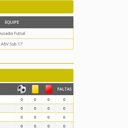
EQUIPE
usadia Futsal
ABV Sub 17
FALTAS
0
0
0
0
0
0
0
0
0
0
0
0
0
0
0
0