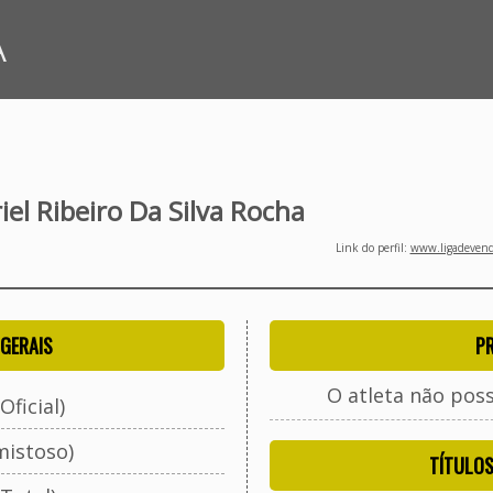
A
el Ribeiro Da Silva Rocha
Link do perfil:
www.ligadevenda
GERAIS
P
O atleta não pos
Oficial)
mistoso)
TÍTULO