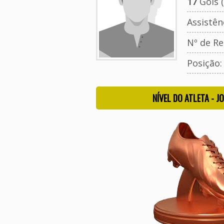
17
Gols (
Assistên
Nº de Re
Posição
NÍVEL DO ATLETA - J