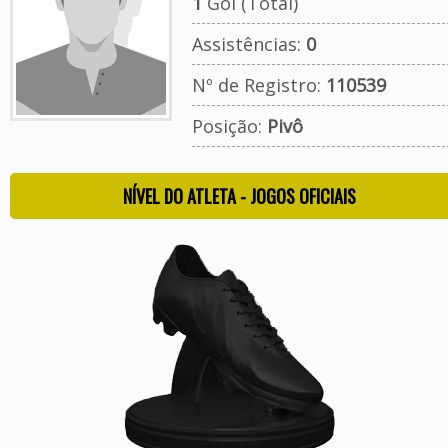
1
Gol (Total)
Assistências:
0
Nº de Registro:
110539
Posição:
Pivô
NÍVEL DO ATLETA - JOGOS OFICIAIS