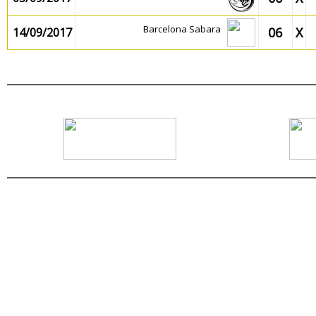
Barcelona Sabara
06
X
14/09/2017