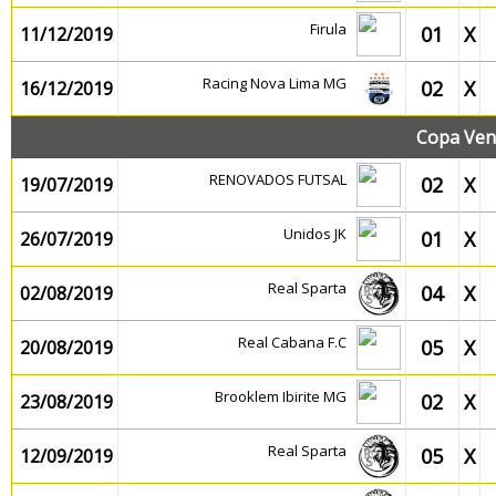
Firula
01
X
11/12/2019
Racing Nova Lima MG
02
X
16/12/2019
Copa Ven
RENOVADOS FUTSAL
02
X
19/07/2019
Unidos JK
01
X
26/07/2019
Real Sparta
04
X
02/08/2019
Real Cabana F.C
05
X
20/08/2019
Brooklem Ibirite MG
02
X
23/08/2019
Real Sparta
05
X
12/09/2019