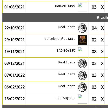
Barueri Futsal
03
X
01/08/2021
Brasil
Real Sparta
04
X
22/10/2021
Barcelona 1º de Maio
02
X
29/10/2021
BAD BOYS FC
08
X
19/11/2021
Real Sparta
03
X
03/12/2021
Real Sparta
03
X
07/01/2022
Real Sparta
03
X
06/02/2022
Real Sagrada
02
X
13/02/2022