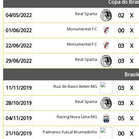
Copa do Bras
Real Sparta
02
X
04/05/2022
Monumental F.C
00
X
01/06/2022
Monumental F.C
03
X
22/06/2022
Real Sparta
03
X
29/06/2022
Brasil
Rua de Baixo Betim MG
03
X
11/11/2019
Real Sparta
03
X
28/10/2019
Racing Nova Lima MG
05
X
04/11/2019
Palmares Futsal Brumadinho
00
X
21/10/2019