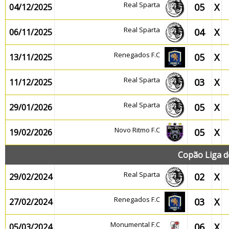
Real Sparta
05
X
04/12/2025
Real Sparta
04
X
06/11/2025
Renegados F.C
05
X
13/11/2025
Real Sparta
03
X
11/12/2025
Real Sparta
05
X
29/01/2026
Novo Ritmo F.C
05
X
19/02/2026
Copão Liga 
Real Sparta
02
X
29/02/2024
Renegados F.C
03
X
27/02/2024
Monumental F.C
06
X
05/03/2024