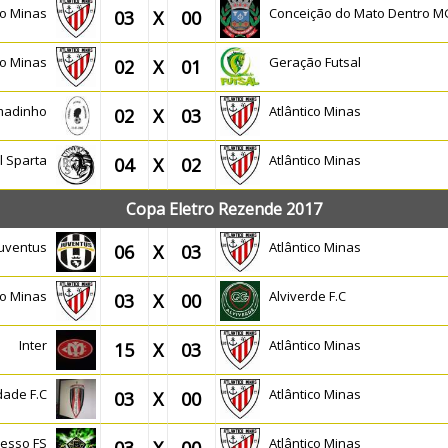
ico Minas
Conceição do Mato Dentro M
03
X
00
ico Minas
Geração Futsal
02
X
01
umadinho
Atlântico Minas
02
X
03
l Sparta
Atlântico Minas
04
X
02
Copa Eletro Rezende 2017
Juventus
Atlântico Minas
06
X
03
ico Minas
Alviverde F.C
03
X
00
Inter
Atlântico Minas
15
X
03
dade F.C
Atlântico Minas
03
X
00
cesso FS
Atlântico Minas