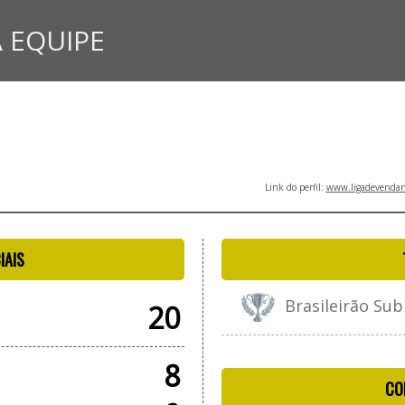
 EQUIPE
Link do perfil:
www.ligadevendano
IAIS
Brasileirão Sub
20
8
CO