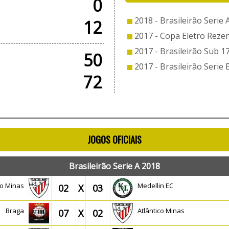
0
2018 - Brasileirão Serie 
12
2017 - Copa Eletro Reze
2017 - Brasileirão Sub 1
50
2017 - Brasileirão Serie 
72
JOGOS OFICIAIS
Brasileirão Serie A 2018
ico Minas
Medellin EC
02
X
03
Braga
Atlântico Minas
07
X
02