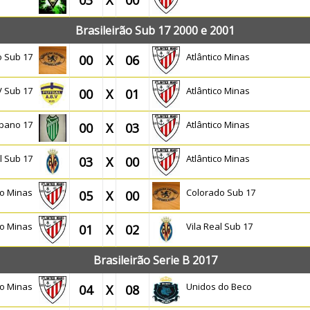
03
X
00
Brasileirão Sub 17 2000 e 2001
o Sub 17
Atlântico Minas
00
X
06
V Sub 17
Atlântico Minas
00
X
01
rbano 17
Atlântico Minas
00
X
03
al Sub 17
Atlântico Minas
03
X
00
ico Minas
Colorado Sub 17
05
X
00
ico Minas
Vila Real Sub 17
01
X
02
Brasileirão Serie B 2017
ico Minas
Unidos do Beco
04
X
08