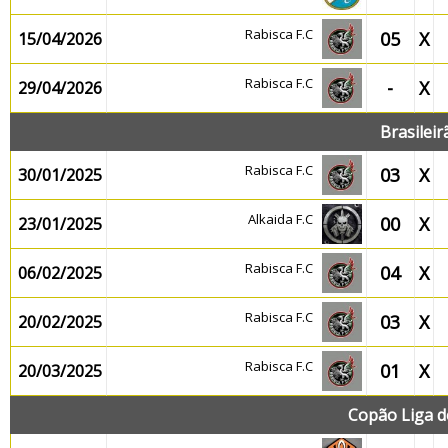
Rabisca F.C
05
X
15/04/2026
Rabisca F.C
-
X
29/04/2026
Brasilei
Rabisca F.C
03
X
30/01/2025
Alkaida F.C
00
X
23/01/2025
Rabisca F.C
04
X
06/02/2025
Rabisca F.C
03
X
20/02/2025
Rabisca F.C
01
X
20/03/2025
Copão Liga 