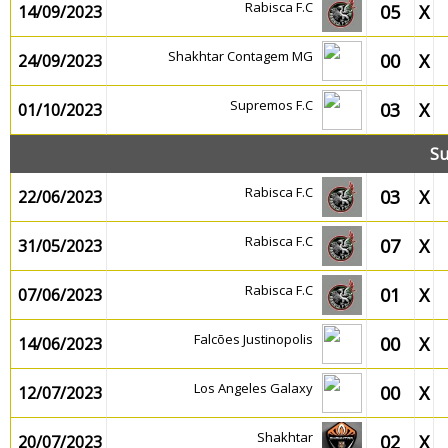
Rabisca F.C
05
X
14/09/2023
Shakhtar Contagem MG
00
X
24/09/2023
Supremos F.C
03
X
01/10/2023
Su
Rabisca F.C
03
X
22/06/2023
Rabisca F.C
07
X
31/05/2023
Rabisca F.C
01
X
07/06/2023
Falcões Justinopolis
00
X
14/06/2023
Los Angeles Galaxy
00
X
12/07/2023
Shakhtar
02
X
20/07/2023