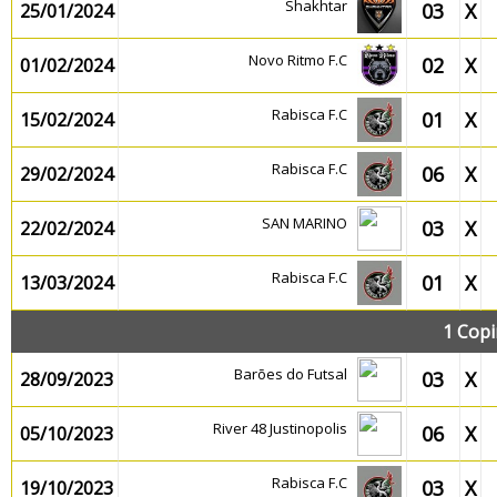
Shakhtar
03
X
25/01/2024
Novo Ritmo F.C
02
X
01/02/2024
Rabisca F.C
01
X
15/02/2024
Rabisca F.C
06
X
29/02/2024
SAN MARINO
03
X
22/02/2024
Rabisca F.C
01
X
13/03/2024
1 Cop
Barões do Futsal
03
X
28/09/2023
River 48 Justinopolis
06
X
05/10/2023
Rabisca F.C
03
X
19/10/2023