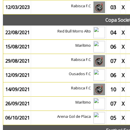
Rabisca F.C
03
X
12/03/2023
Copa Socie
Red Bull Morro Alto
04
X
22/08/2021
Marítimo
06
X
15/08/2021
Rabisca F.C
07
X
29/08/2021
Ousados F.C
06
X
12/09/2021
Rabisca F.C
10
X
14/09/2021
Marítimo
07
X
26/09/2021
Arena Gol de Placa
05
X
06/10/2021