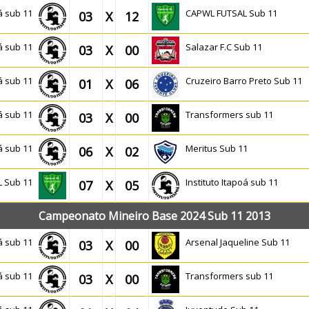
oá sub 11
CAPWL FUTSAL Sub 11
03
X
12
oá sub 11
Salazar F.C Sub 11
03
X
00
oá sub 11
Cruzeiro Barro Preto Sub 11
01
X
06
oá sub 11
Transformers sub 11
03
X
00
oá sub 11
Meritus Sub 11
06
X
02
L Sub 11
Instituto Itapoá sub 11
07
X
05
Campeonato Mineiro Base 2024 Sub 11 2013
oá sub 11
Arsenal Jaqueline Sub 11
03
X
00
oá sub 11
Transformers sub 11
03
X
00