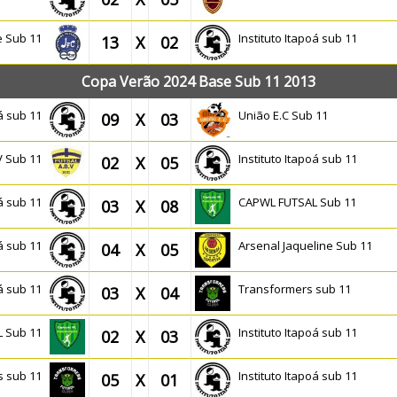
e Sub 11
Instituto Itapoá sub 11
13
X
02
Copa Verão 2024 Base Sub 11 2013
oá sub 11
União E.C Sub 11
09
X
03
V Sub 11
Instituto Itapoá sub 11
02
X
05
oá sub 11
CAPWL FUTSAL Sub 11
03
X
08
oá sub 11
Arsenal Jaqueline Sub 11
04
X
05
oá sub 11
Transformers sub 11
03
X
04
L Sub 11
Instituto Itapoá sub 11
02
X
03
s sub 11
Instituto Itapoá sub 11
05
X
01