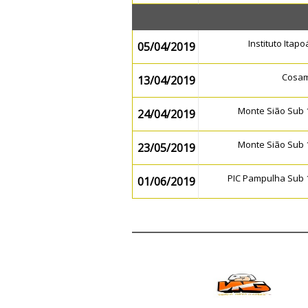
Instituto Itap
05/04/2019
Cosa
13/04/2019
Monte Sião Sub
24/04/2019
Monte Sião Sub
23/05/2019
PIC Pampulha Sub
01/06/2019