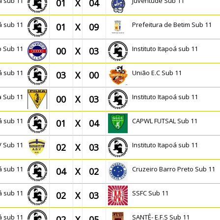
oá sub 11
Juventude Sub 11
01
X
04
oá sub 11
Prefeitura de Betim Sub 11
01
X
09
b Sub 11
Instituto Itapoá sub 11
00
X
03
oá sub 11
União E.C Sub 11
03
X
00
ka Sub 11
Instituto Itapoá sub 11
00
X
03
oá sub 11
CAPWL FUTSAL Sub 11
01
X
04
V Sub 11
Instituto Itapoá sub 11
02
X
03
oá sub 11
Cruzeiro Barro Preto Sub 11
04
X
02
oá sub 11
SSFC Sub 11
02
X
03
oá sub 11
SANTÊ- E.F.S Sub 11
02
X
05