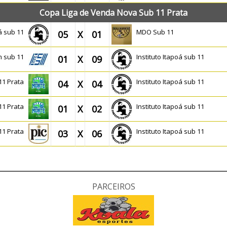
Copa Liga de Venda Nova Sub 11 Prata
oá sub 11
MDO Sub 11
05
X
01
m sub 11
Instituto Itapoá sub 11
01
X
09
 11 Prata
Instituto Itapoá sub 11
04
X
04
 11 Prata
Instituto Itapoá sub 11
01
X
02
 11 Prata
Instituto Itapoá sub 11
03
X
06
PARCEIROS