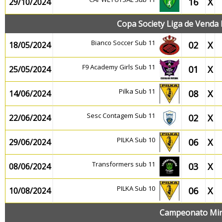
16
X
29/10/2024
Copa Society Liga de Venda
Bianco Soccer Sub 11
02
X
18/05/2024
F9 Academy Girls Sub 11
01
X
25/05/2024
Pilka Sub 11
08
X
14/06/2024
Sesc Contagem Sub 11
02
X
22/06/2024
PILKA Sub 10
06
X
29/06/2024
Transformers sub 11
03
X
08/06/2024
PILKA Sub 10
06
X
10/08/2024
Campeonato Mine