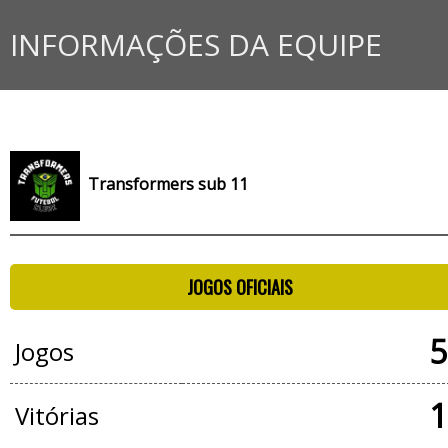
INFORMAÇÕES DA EQUIPE
Transformers sub 11
JOGOS OFICIAIS
5
Jogos
1
Vitórias