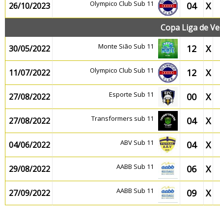
Olympico Club Sub 11
04
X
26/10/2023
Copa Liga de V
Monte Sião Sub 11
12
X
30/05/2022
Olympico Club Sub 11
12
X
11/07/2022
Esporte Sub 11
00
X
27/08/2022
Transformers sub 11
04
X
27/08/2022
ABV Sub 11
04
X
04/06/2022
AABB Sub 11
06
X
29/08/2022
AABB Sub 11
09
X
27/09/2022