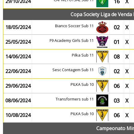
16
X
29/10/2024
Copa Society Liga de Venda
Bianco Soccer Sub 11
02
X
18/05/2024
F9 Academy Girls Sub 11
01
X
25/05/2024
Pilka Sub 11
08
X
14/06/2024
Sesc Contagem Sub 11
02
X
22/06/2024
PILKA Sub 10
06
X
29/06/2024
Transformers sub 11
03
X
08/06/2024
PILKA Sub 10
06
X
10/08/2024
Campeonato Mine