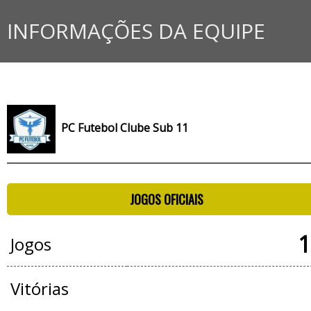
INFORMAÇÕES DA EQUIPE
PC Futebol Clube Sub 11
JOGOS OFICIAIS
1
Jogos
Vitórias