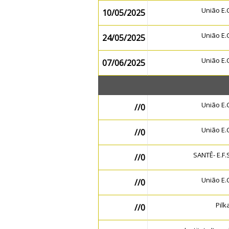
União E
10/05/2025
União E
24/05/2025
União E
07/06/2025
União E
//0
União E
//0
SANTÊ- E.F
//0
União E
//0
Pil
//0