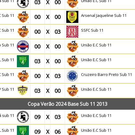
oá sub 11
União E.C Sub 11
03
X
00
.C Sub 11
Arsenal Jaqueline Sub 11
00
X
00
.C Sub 11
SSFC Sub 11
00
X
03
b Sub 11
União E.C Sub 11
00
X
00
L Sub 11
União E.C Sub 11
03
X
00
.C Sub 11
Cruzeiro Barro Preto Sub 11
00
X
03
V Sub 11
União E.C Sub 11
03
X
00
Copa Verão 2024 Base Sub 11 2013
oá sub 11
União E.C Sub 11
09
X
03
L Sub 11
União E.C Sub 11
09
X
06