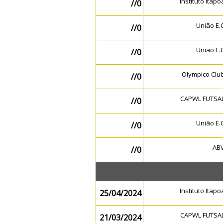
Instituto Itap
//0
União E
//0
União E
//0
Olympico Clu
//0
CAPWL FUTSA
//0
União E
//0
AB
//0
Instituto Itap
25/04/2024
CAPWL FUTSA
21/03/2024