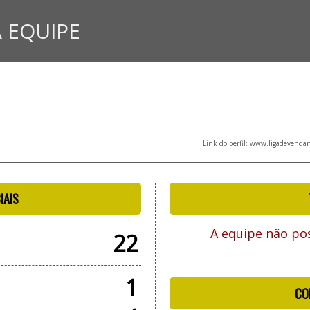
 EQUIPE
Link do perfil:
www.ligadevendano
IAIS
A equipe não pos
22
1
CO