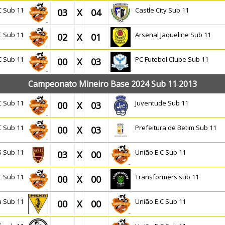
.C Sub 11
Castle City Sub 11
03
X
04
.C Sub 11
Arsenal Jaqueline Sub 11
02
X
01
.C Sub 11
PC Futebol Clube Sub 11
00
X
03
Campeonato Mineiro Base 2024 Sub 11 2013
.C Sub 11
Juventude Sub 11
00
X
03
.C Sub 11
Prefeitura de Betim Sub 11
00
X
03
.S Sub 11
União E.C Sub 11
03
X
00
.C Sub 11
Transformers sub 11
00
X
00
ka Sub 11
União E.C Sub 11
00
X
00