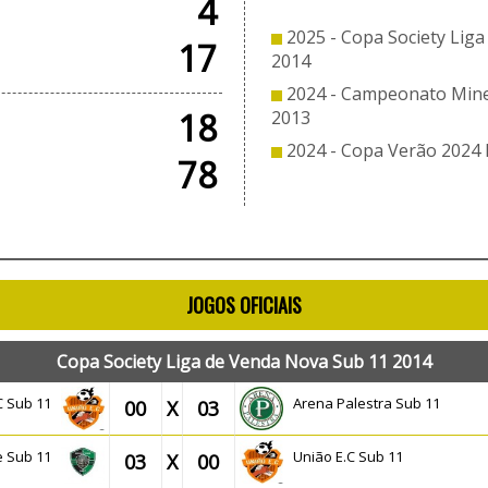
4
2025 - Copa Society Lig
17
2014
2024 - Campeonato Mine
18
2013
2024 - Copa Verão 2024 
78
JOGOS OFICIAIS
Copa Society Liga de Venda Nova Sub 11 2014
.C Sub 11
Arena Palestra Sub 11
00
X
03
e Sub 11
União E.C Sub 11
03
X
00