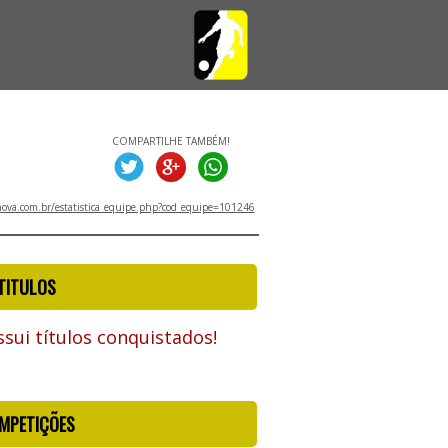
COMPARTILHE TAMBÉM!
va.com.br/estatistica_equipe.php?cod_equipe=101246
TITULOS
sui títulos conquistados!
MPETIÇÕES