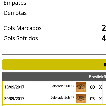
Empates
Derrotas
2
Gols Marcados
4
Gols Sofridos
J
Brasileir
Colorado Sub 17
00
X
13/09/2017
Colorado Sub 17
03
X
30/09/2017