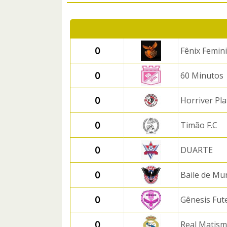
0
Fênix Femin
0
60 Minutos
0
Horriver Pla
0
Timão F.C
0
DUARTE
0
Baile de Mu
0
Gênesis Fut
0
Real Matis