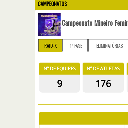
CAMPEONATOS
Campeonato Mineiro Femi
RAIO-X
1ª FASE
ELIMINATÓRIAS
Nº DE EQUIPES
Nº DE ATLETAS
9
176