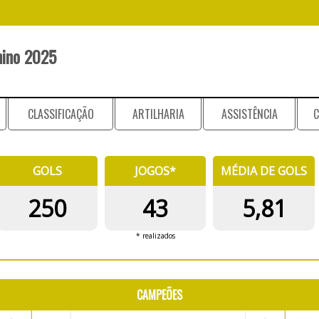
nino 2025
CLASSIFICAÇÃO
ARTILHARIA
ASSISTÊNCIA
C
GOLS
JOGOS*
MÉDIA DE GOLS
250
43
5,81
* realizados
CAMPEÕES