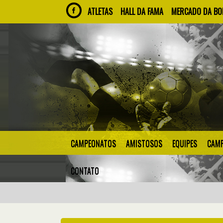
ATLETAS
HALL DA FAMA
MERCADO DA BO
CAMPEONATOS
AMISTOSOS
EQUIPES
CAMP
CONTATO