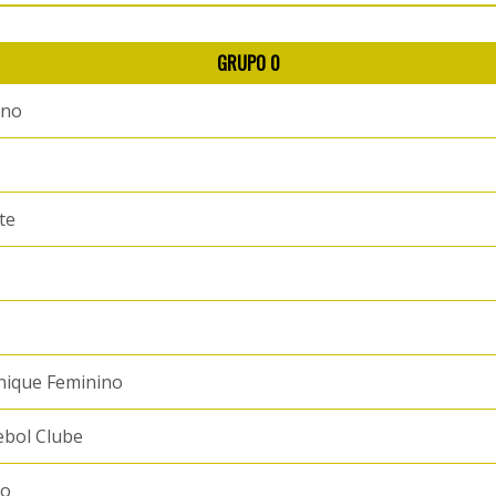
GRUPO 0
ino
te
nique Feminino
ebol Clube
mo