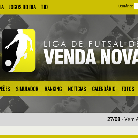
LA
JOGOS DO DIA
TJD
Usuário:
EÕES
SIMULADOR
RANKING
NOTÍCIAS
CALENDÁRIO
FOTOS
27/08
- Vem Ai o Br