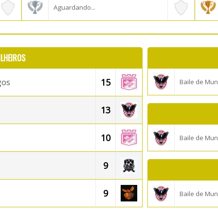
Aguardando...
ILHEIROS
15
gos
Baile de Mun
13
10
Baile de Mun
9
9
Baile de Mun